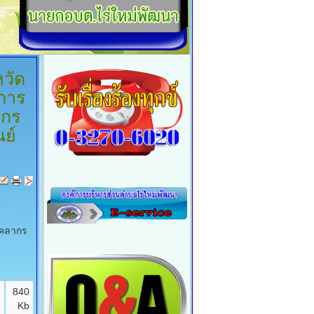
วัด
บการ
ากร
ย์
ุคลากร
]
840
Kb