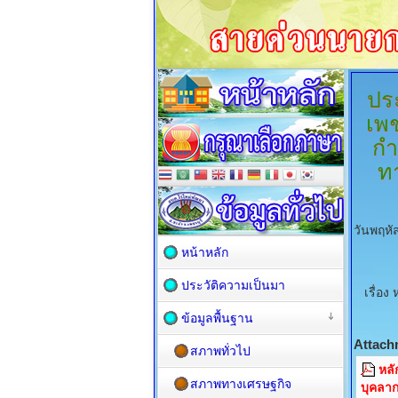
ปร
เพช
กำ
ท
วันพฤหั
หน้าหลัก
ประวัติความเป็นมา
เรื่อ
ข้อมูลพื้นฐาน
Attach
สภาพทั่วไป
หลั
สภาพทางเศรษฐกิจ
บุคลา