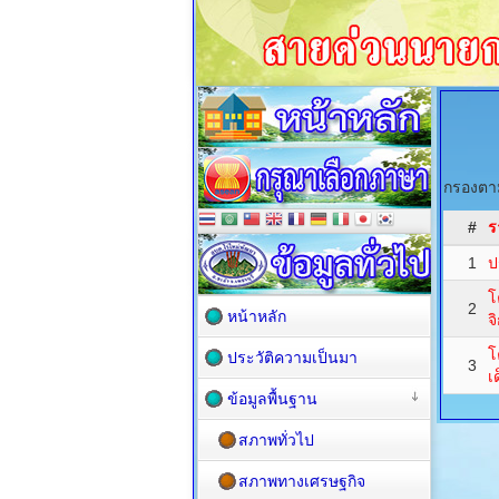
กรองตาม
#
ร
1
ป
โ
2
หน้าหลัก
จ
โ
ประวัติความเป็นมา
3
เ
ข้อมูลพื้นฐาน
สภาพทั่วไป
สภาพทางเศรษฐกิจ