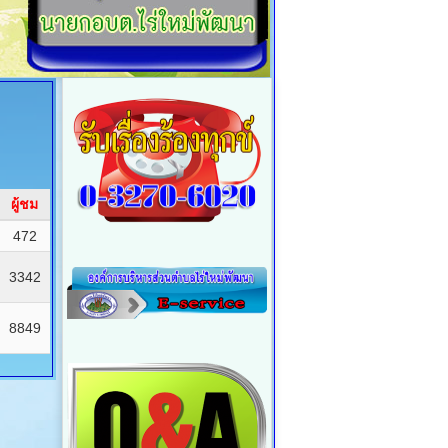
ผู้ชม
472
3342
8849