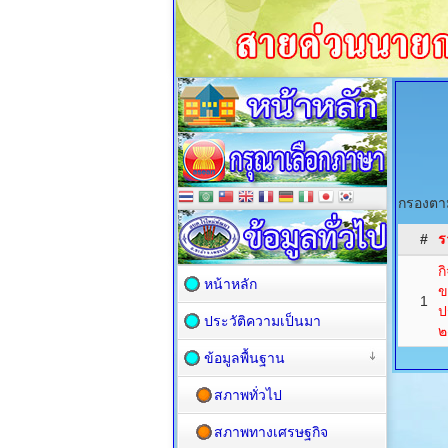
กรองตาม
#
ร
ก
หน้าหลัก
ข
1
ป
ประวัติความเป็นมา
๒
ข้อมูลพื้นฐาน
สภาพทั่วไป
สภาพทางเศรษฐกิจ