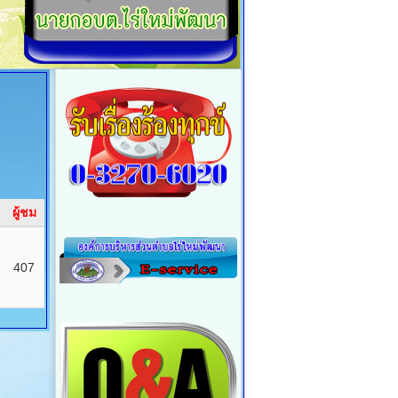
ผู้ชม
407